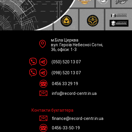
м.Біла Церква
вул. Героїв Небесної Сотні,
36, офіси: 1-3
(050) 520 13 07
(098) 520 13 07
0456 33 29 19
info@record-centr.in.ua
Контакти бухгалтера
finance@record-centr.in.ua
0456-33-50-19